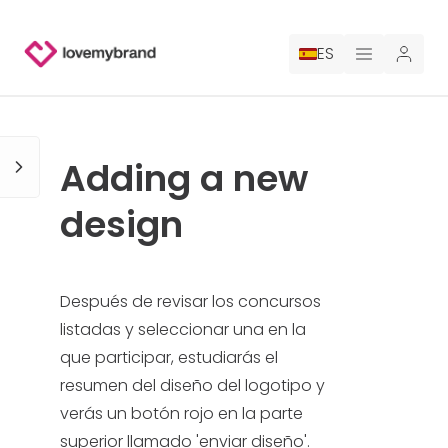
ES
PRECIOS
Adding a new
PARA CLAUDE
design
CONTRATA A UN DISEÑADOR
GALERÍA CONCURSOS
Después de revisar los concursos
listadas y seleccionar una en la
GALERÍA DE LOGOTIPOS AI
que participar, estudiarás el
resumen del diseño del logotipo y
BLOG
verás un botón rojo en la parte
superior llamado 'enviar diseño'.
SOBRE NOSOTROS