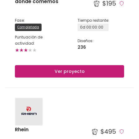
donde comemos
$195
Fase
:
Tiempo restante
:
0
d
00
:
00
:
00
Completada
Puntuación de
Diseños
:
actividad
:
236
★
★
★
★
★
Ver proyecto
Rhein
$495