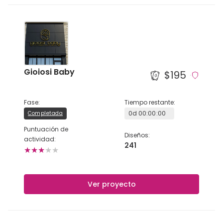
TÜRKÇE
Gioiosi Baby
$195
Fase
:
Tiempo restante
:
0
d
00
:
00
:
00
Completada
Puntuación de
Diseños
:
actividad
:
241
★
★
★
★
★
Ver proyecto