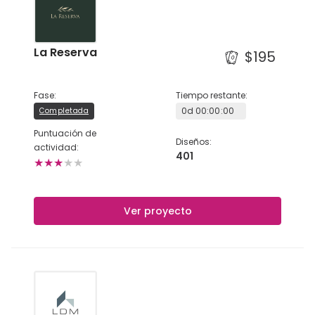
La Reserva
$195
Fase
:
Tiempo restante
:
0
d
00
:
00
:
00
Completada
Puntuación de
Diseños
:
actividad
:
401
★
★
★
★
★
Ver proyecto