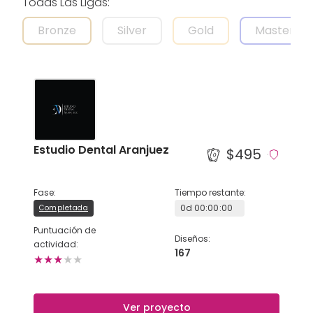
Todas Las Ligas
:
Bronze
Silver
Gold
Master
AYUDA Y SOPORTE
TÉRMINOS Y CONDICIONES
POLÍTICA DE PRIVACIDAD
Estudio Dental Aranjuez
CONTÁCTANOS
$495
Nuevo diseño
Fase
:
Tiempo restante
:
0
d
00
:
00
:
00
Completada
Puntuación de
ESPAÑOL
Diseños
:
actividad
:
167
★
★
★
★
★
ENGLISH
Ver proyecto