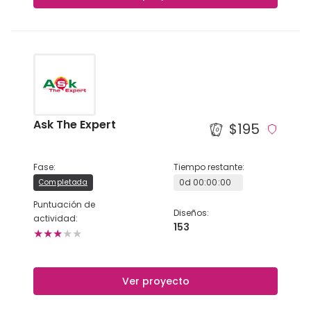
NEDERLANDS
DEUTSCH
FRANÇAIS
ITALIANO
Ask The Expert
$195
DANSK
Fase
:
Tiempo restante
:
0
d
00
:
00
:
00
Completada
SVENSKA
Puntuación de
Diseños
:
actividad
:
NORSK
153
★
★
★
★
★
العربية
Ver proyecto
简体中文