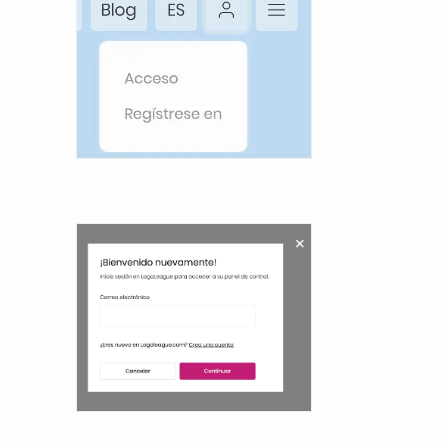
NEDERLANDS
DEUTSCH
FRANÇAIS
ITALIANO
DANSK
SVENSKA
NORSK
العربية
简体中文