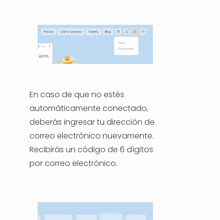
AYUDA Y SOPORTE
TÉRMINOS Y CONDICIONES
POLÍTICA DE PRIVACIDAD
En caso de que no estés
CONTÁCTANOS
automáticamente conectado,
deberás ingresar tu dirección de
correo electrónico nuevamente.
Nuevo diseño
Recibirás un código de 6 dígitos
por correo electrónico.
ESPAÑOL
ENGLISH