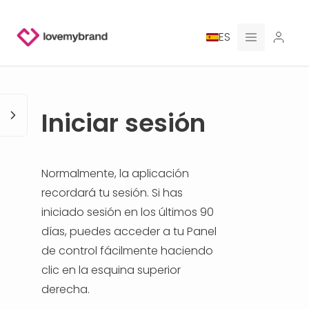
ES
PRECIOS
Iniciar sesión
PARA CLAUDE
CONTRATA A UN DISEÑADOR
Normalmente, la aplicación
recordará tu sesión. Si has
GALERÍA CONCURSOS
iniciado sesión en los últimos 90
días, puedes acceder a tu Panel
GALERÍA DE LOGOTIPOS AI
de control fácilmente haciendo
clic en la esquina superior
BLOG
derecha.
SOBRE NOSOTROS