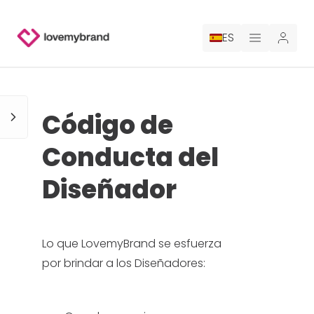
ES
PRECIOS
Código de
PARA CLAUDE
Conducta del
CONTRATA A UN DISEÑADOR
Diseñador
GALERÍA CONCURSOS
GALERÍA DE LOGOTIPOS AI
Lo que LovemyBrand se esfuerza
por brindar a los Diseñadores:
BLOG
SOBRE NOSOTROS