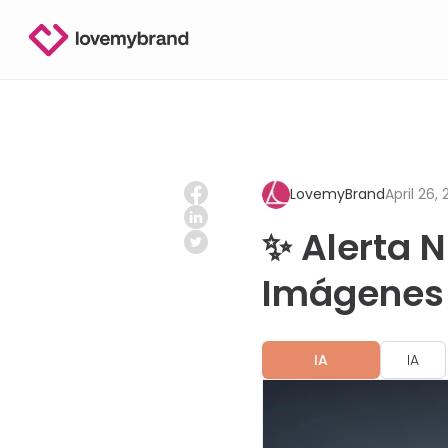
LovemyBrand
April 26,
✨ Alerta 
Imágenes 
IA
IA