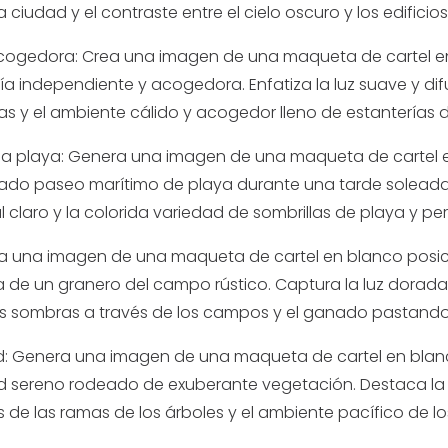
a ciudad y el contraste entre el cielo oscuro y los edificio
ía acogedora: Crea una imagen de una maqueta de cartel 
ría independiente y acogedora. Enfatiza la luz suave y di
 y el ambiente cálido y acogedor lleno de estanterías de
la playa: Genera una imagen de una maqueta de cartel
ado paseo marítimo de playa durante una tarde soleada. 
azul claro y la colorida variedad de sombrillas de playa y
a una imagen de una maqueta de cartel en blanco posic
a de un granero del campo rústico. Captura la luz dorad
s sombras a través de los campos y el ganado pastando
d: Genera una imagen de una maqueta de cartel en blan
d sereno rodeado de exuberante vegetación. Destaca la 
vés de las ramas de los árboles y el ambiente pacífico de 