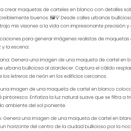
ara crear maquetas de carteles en blanco con detalles sobr
ncreíblemente buenos. 🖼️💡 Desde calles urbanas bullicio
trajo mis visiones a la vida con impresionante precisión y 
dicaciones para generar imágenes realistas de maquetas 
z y la escena:
bana: Genera una imagen de una maqueta de cartel en b
e urbana bulliciosa al atardecer. Captura el cálido respla
de los letreros de neón en los edificios cercanos.
a una imagen de una maqueta de cartel en blanco colocad
 pintoresco. Enfatiza la luz natural suave que se filtra a 
ido ambiente del sol poniente.
ro: Genera una imagen de una maqueta de cartel en bla
 un horizonte del centro de la ciudad bullicioso por la no