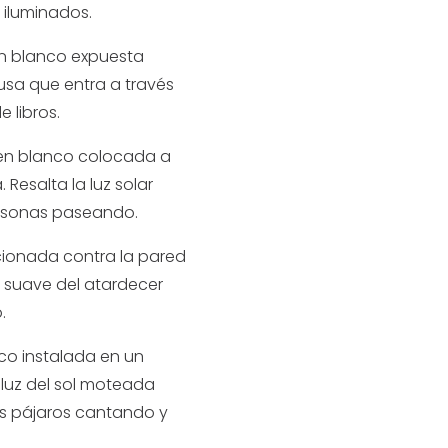
s iluminados.
en blanco expuesta
fusa que entra a través
 libros.
 en blanco colocada a
Resalta la luz solar
 personas paseando.
ionada contra la pared
a suave del atardecer
.
co instalada en un
luz del sol moteada
los pájaros cantando y