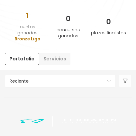
1
AYUDA Y SOPORTE
0
0
puntos
concursos
TÉRMINOS Y CONDICIONES
ganados
plazas finalistas
ganados
Bronze Liga
POLÍTICA DE PRIVACIDAD
Portafolio
Servicios
CONTÁCTANOS
Reciente
Nuevo diseño
ESPAÑOL
ENGLISH