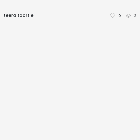
NEDERLANDS
teera toortle
0
2
DEUTSCH
FRANÇAIS
ITALIANO
DANSK
SVENSKA
NORSK
العربية
简体中文