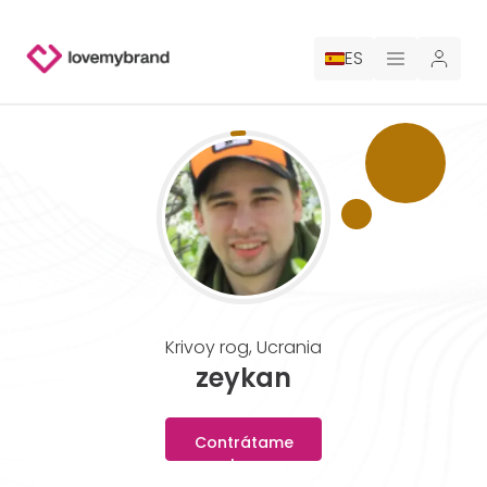
ES
PRECIOS
PARA CLAUDE
CONTRATA A UN DISEÑADOR
GALERÍA CONCURSOS
Krivoy rog
,
Ucrania
GALERÍA DE LOGOTIPOS AI
zeykan
BLOG
Contrátame
ahora
SOBRE NOSOTROS