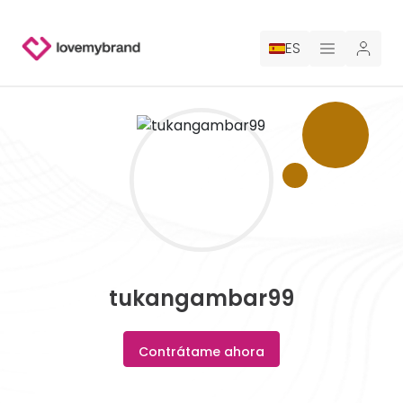
ES
PRECIOS
PARA CLAUDE
CONTRATA A UN DISEÑADOR
GALERÍA CONCURSOS
tukangambar99
GALERÍA DE LOGOTIPOS AI
Contrátame ahora
BLOG
SOBRE NOSOTROS