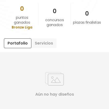
0
0
0
AYUDA Y SOPORTE
puntos
concursos
ganados
plazas finalistas
ganados
TÉRMINOS Y CONDICIONES
Bronze Liga
POLÍTICA DE PRIVACIDAD
Portafolio
Servicios
CONTÁCTANOS
Nuevo diseño
ESPAÑOL
Aún no hay diseños
ENGLISH