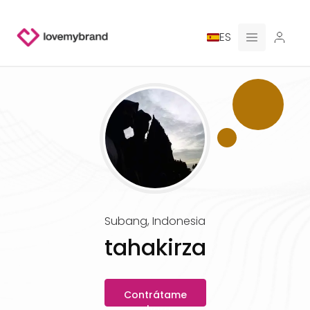
ES
PRECIOS
PARA CLAUDE
CONTRATA A UN DISEÑADOR
GALERÍA CONCURSOS
Subang
,
Indonesia
GALERÍA DE LOGOTIPOS AI
tahakirza
BLOG
Contrátame
SOBRE NOSOTROS
ahora