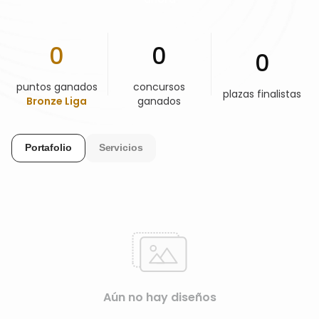
AYUDA Y SOPORTE
0
0
0
TÉRMINOS Y CONDICIONES
puntos ganados
concursos
plazas finalistas
Bronze Liga
ganados
POLÍTICA DE PRIVACIDAD
Portafolio
Servicios
CONTÁCTANOS
Nuevo diseño
ESPAÑOL
ENGLISH
Aún no hay diseños