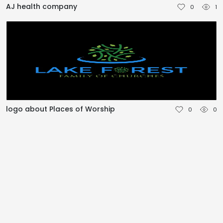
AJ health company
0
1
TÜRKÇE
logo about Places of Worship
0
0