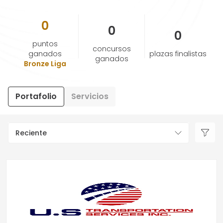
0
AYUDA Y SOPORTE
0
0
puntos
concursos
TÉRMINOS Y CONDICIONES
ganados
plazas finalistas
ganados
Bronze Liga
POLÍTICA DE PRIVACIDAD
Portafolio
Servicios
CONTÁCTANOS
Reciente
Nuevo diseño
ESPAÑOL
ENGLISH