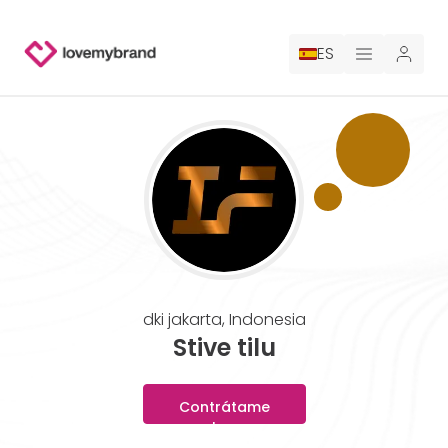
ES
PRECIOS
PARA CLAUDE
CONTRATA A UN DISEÑADOR
GALERÍA CONCURSOS
dki jakarta
,
Indonesia
GALERÍA DE LOGOTIPOS AI
Stive tilu
BLOG
Contrátame
ahora
SOBRE NOSOTROS