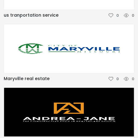
NEDERLANDS
us tranportation service
0
0
DEUTSCH
FRANÇAIS
ITALIANO
DANSK
Maryville real estate
0
0
SVENSKA
NORSK
العربية
简体中文