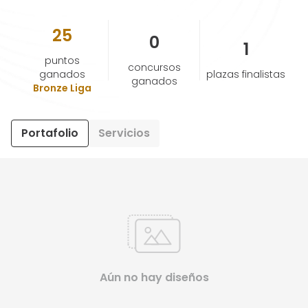
25
AYUDA Y SOPORTE
0
1
puntos
concursos
TÉRMINOS Y CONDICIONES
ganados
plazas finalistas
ganados
Bronze Liga
POLÍTICA DE PRIVACIDAD
Portafolio
Servicios
CONTÁCTANOS
Nuevo diseño
ESPAÑOL
ENGLISH
Aún no hay diseños