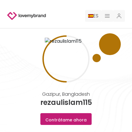
ES
PRECIOS
PARA CLAUDE
CONTRATA A UN DISEÑADOR
GALERÍA CONCURSOS
Gazipur
,
Bangladesh
GALERÍA DE LOGOTIPOS AI
rezaulislam115
BLOG
Contrátame ahora
SOBRE NOSOTROS