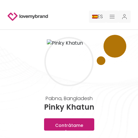
ES
PRECIOS
PARA CLAUDE
CONTRATA A UN DISEÑADOR
GALERÍA CONCURSOS
Pabna
,
Bangladesh
GALERÍA DE LOGOTIPOS AI
Pinky Khatun
BLOG
Contrátame
ahora
SOBRE NOSOTROS