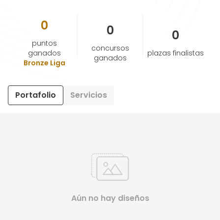
0
AYUDA Y SOPORTE
0
0
puntos
concursos
TÉRMINOS Y CONDICIONES
ganados
plazas finalistas
ganados
Bronze Liga
POLÍTICA DE PRIVACIDAD
Portafolio
Servicios
CONTÁCTANOS
Nuevo diseño
ESPAÑOL
ENGLISH
Aún no hay diseños