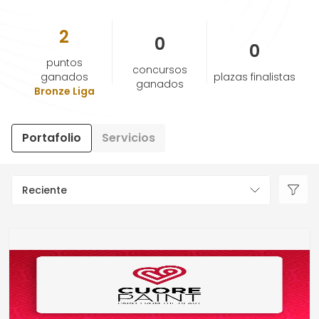
2
AYUDA Y SOPORTE
0
0
puntos
concursos
TÉRMINOS Y CONDICIONES
ganados
plazas finalistas
ganados
Bronze Liga
POLÍTICA DE PRIVACIDAD
Portafolio
Servicios
CONTÁCTANOS
Reciente
Nuevo diseño
ESPAÑOL
ENGLISH