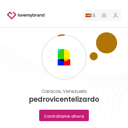
ES
PRECIOS
PARA CLAUDE
CONTRATA A UN DISEÑADOR
GALERÍA CONCURSOS
Caracas
,
Venezuela
GALERÍA DE LOGOTIPOS AI
pedrovicentelizardo
BLOG
Contrátame ahora
SOBRE NOSOTROS