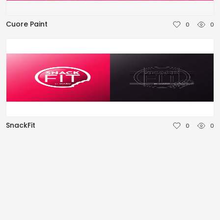
NEDERLANDS
Cuore Paint
0
0
DEUTSCH
FRANÇAIS
ITALIANO
DANSK
SnackFit
0
0
SVENSKA
NORSK
العربية
简体中文