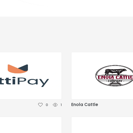
Enola Cattle
0
1