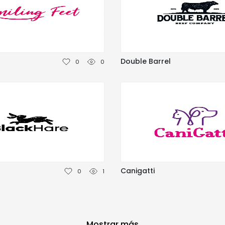
Double Barrel
0
0
Canigatti
0
1
Mostrar más