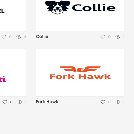
Collie
0
2
0
1
Fork Hawk
0
1
0
1