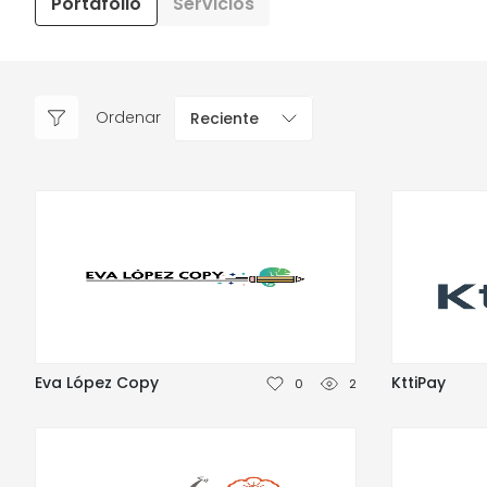
Portafolio
Servicios
Ordenar
Reciente
Eva López Copy
KttiPay
0
2