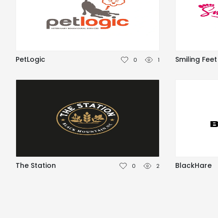
PetLogic
Smiling Feet
0
1
The Station
BlackHare
0
2