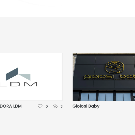
ADORA LDM
Gioiosi Baby
0
3