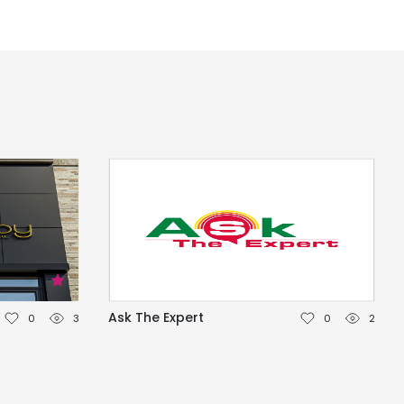
Ask The Expert
0
3
0
2