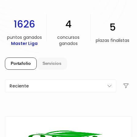
AYUDA Y SOPORTE
1626
4
5
TÉRMINOS Y CONDICIONES
puntos ganados
concursos
plazas finalistas
Master Liga
ganados
POLÍTICA DE PRIVACIDAD
Portafolio
Servicios
CONTÁCTANOS
Nuevo diseño
Reciente
ESPAÑOL
ENGLISH