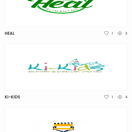
NEDERLANDS
DEUTSCH
FRANÇAIS
HEAL
1
3
ITALIANO
DANSK
SVENSKA
NORSK
KI-KIDS
1
4
العربية
简体中文