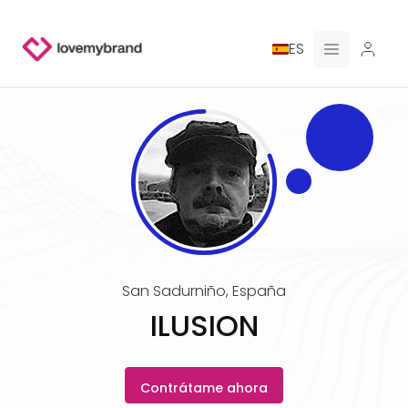
ES
PRECIOS
PARA CLAUDE
CONTRATA A UN DISEÑADOR
GALERÍA CONCURSOS
San Sadurniño
,
España
GALERÍA DE LOGOTIPOS AI
ILUSION
BLOG
Contrátame ahora
SOBRE NOSOTROS