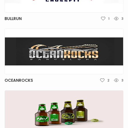
BULLRUN
1
3
OCEANROCKS
2
3