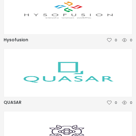
Hysofusion
0
0
QUASAR
0
0