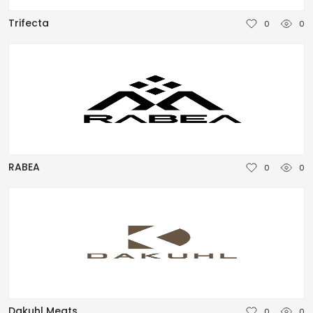
NEDERLANDS
Trifecta
0
0
DEUTSCH
FRANÇAIS
ITALIANO
DANSK
RABEA
0
0
SVENSKA
NORSK
العربية
简体中文
Dakuhl Meats
0
0