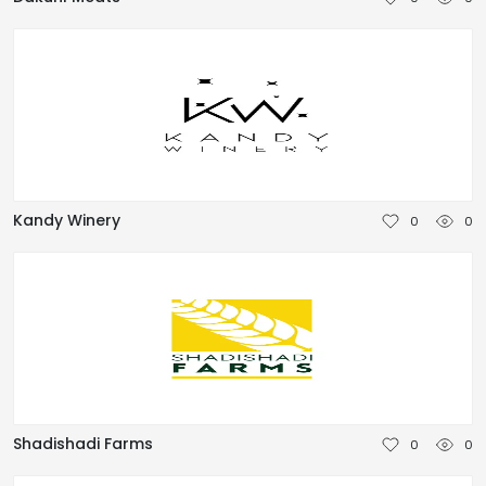
TÜRKÇE
Kandy Winery
0
0
Shadishadi Farms
0
0