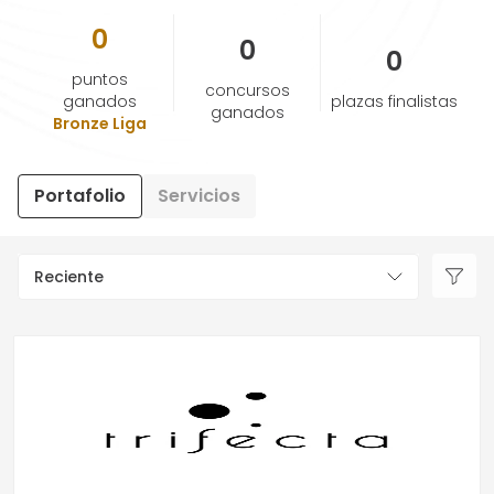
0
0
0
AYUDA Y SOPORTE
puntos
concursos
ganados
plazas finalistas
ganados
TÉRMINOS Y CONDICIONES
Bronze Liga
POLÍTICA DE PRIVACIDAD
Portafolio
Servicios
CONTÁCTANOS
Reciente
Nuevo diseño
ESPAÑOL
ENGLISH