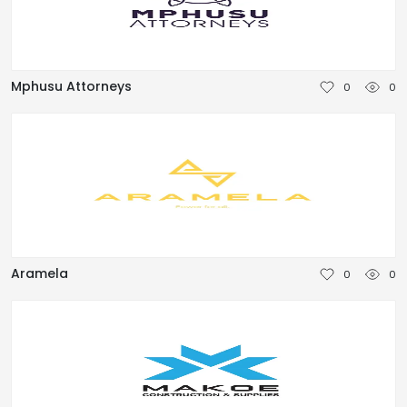
Mphusu Attorneys
0
0
Aramela
0
0