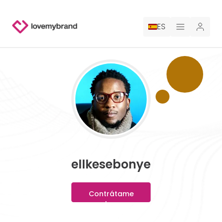
ES
PRECIOS
PARA CLAUDE
CONTRATA A UN DISEÑADOR
GALERÍA CONCURSOS
ellkesebonye
GALERÍA DE LOGOTIPOS AI
Contrátame
BLOG
ahora
SOBRE NOSOTROS