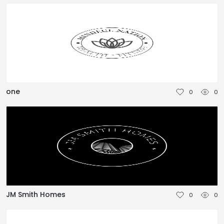
one
0
0
JM Smith Homes
0
0