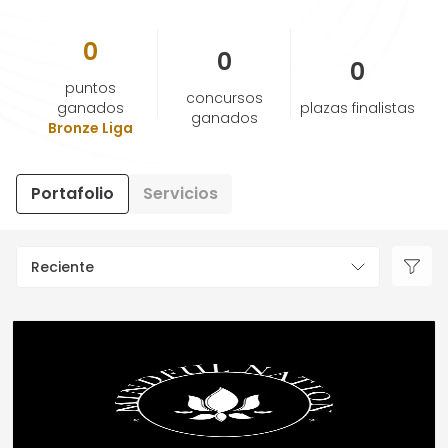
0
AYUDA Y SOPORTE
0
0
puntos
concursos
TÉRMINOS Y CONDICIONES
ganados
plazas finalistas
ganados
Bronze Liga
POLÍTICA DE PRIVACIDAD
Portafolio
Servicios
CONTÁCTANOS
Reciente
Nuevo diseño
ESPAÑOL
ENGLISH