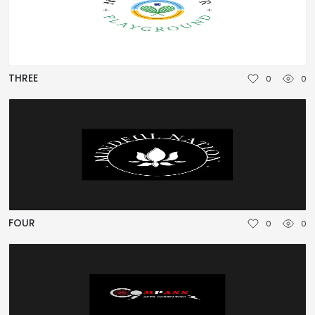
THREE
0
0
FOUR
0
0