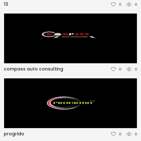
13
0
0
TÜRKÇE
compass auto consulting
0
0
progrido
0
0