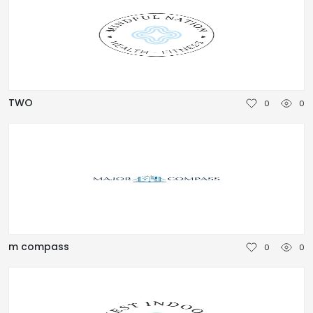
TWO
0
0
m compass
0
0