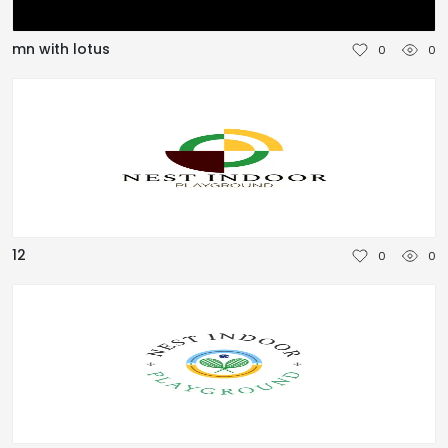
NEDERLANDS
mn with lotus
0
0
DEUTSCH
FRANÇAIS
ITALIANO
DANSK
12
0
0
SVENSKA
NORSK
العربية
简体中文