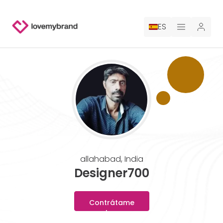
ES
PRECIOS
PARA CLAUDE
CONTRATA A UN DISEÑADOR
GALERÍA CONCURSOS
allahabad
,
India
GALERÍA DE LOGOTIPOS AI
Designer700
BLOG
Contrátame
ahora
SOBRE NOSOTROS