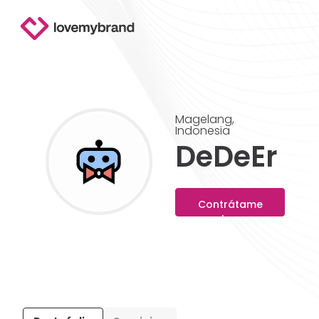
Magelang
,
Indonesia
DeDeEr
Contrátame
ahora