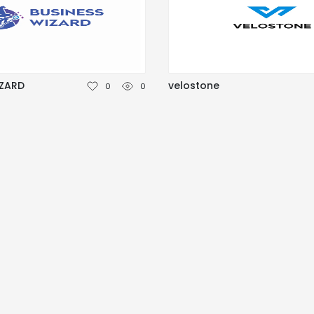
IZARD
velostone
0
0