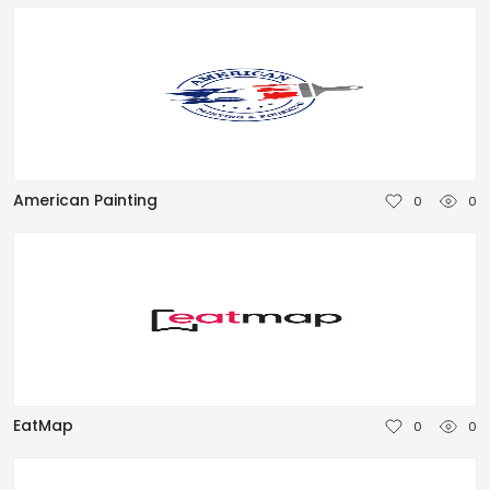
American Painting
0
0
EatMap
0
0