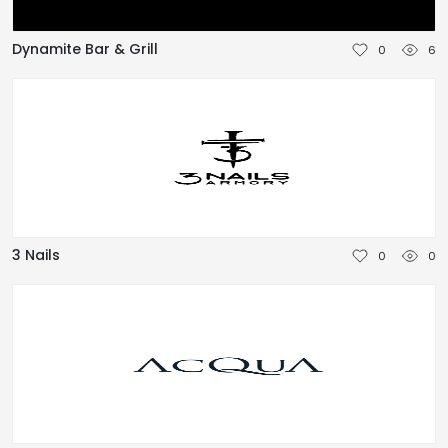
NEDERLANDS
Dynamite Bar & Grill
0
6
DEUTSCH
FRANÇAIS
ITALIANO
DANSK
3 Nails
0
0
SVENSKA
NORSK
العربية
简体中文