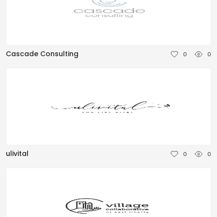
Cascade Consulting
0
0
ulivital
0
0