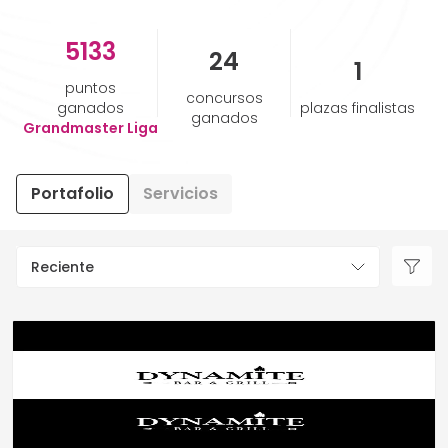
5133
AYUDA Y SOPORTE
24
1
puntos
concursos
TÉRMINOS Y CONDICIONES
ganados
plazas finalistas
ganados
Grandmaster Liga
POLÍTICA DE PRIVACIDAD
Portafolio
Servicios
CONTÁCTANOS
Reciente
Nuevo diseño
ESPAÑOL
ENGLISH