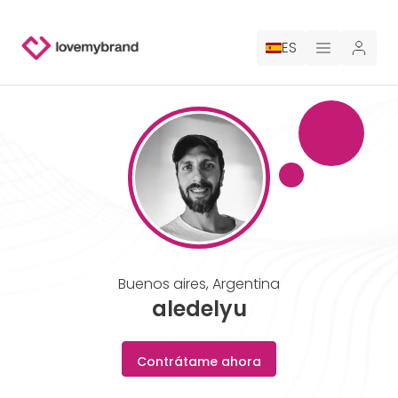
ES
PRECIOS
PARA CLAUDE
CONTRATA A UN DISEÑADOR
GALERÍA CONCURSOS
Buenos aires
,
Argentina
GALERÍA DE LOGOTIPOS AI
aledelyu
BLOG
Contrátame ahora
SOBRE NOSOTROS