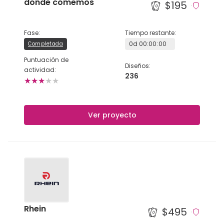
donde comemos
$195
Fase
:
Tiempo restante
:
0
d
00
:
00
:
00
Completada
Puntuación de
Diseños
:
actividad
:
236
★
★
★
★
★
Ver proyecto
Rhein
$495