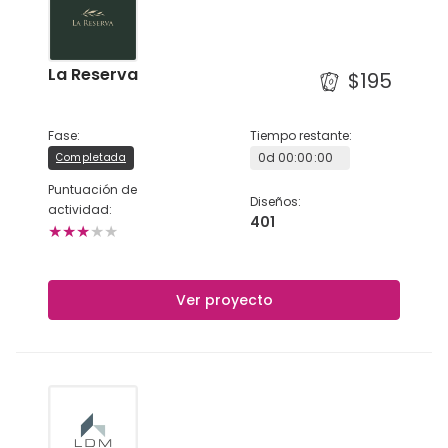
La Reserva
$195
Fase
:
Tiempo restante
:
0
d
00
:
00
:
00
Completada
Puntuación de
Diseños
:
actividad
:
401
★
★
★
★
★
Ver proyecto