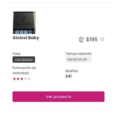
TÜRKÇE
Gioiosi Baby
$195
Fase
:
Tiempo restante
:
0
d
00
:
00
:
00
Completada
Puntuación de
Diseños
:
actividad
:
241
★
★
★
★
★
Ver proyecto