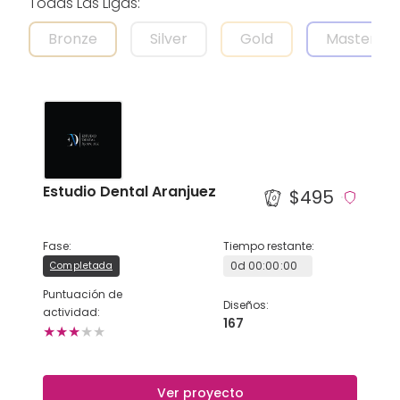
Todas Las Ligas
:
Bronze
Silver
Gold
Master
AYUDA Y SOPORTE
TÉRMINOS Y CONDICIONES
POLÍTICA DE PRIVACIDAD
Estudio Dental Aranjuez
CONTÁCTANOS
$495
Nuevo diseño
Fase
:
Tiempo restante
:
0
d
00
:
00
:
00
Completada
Puntuación de
ESPAÑOL
Diseños
:
actividad
:
167
★
★
★
★
★
ENGLISH
Ver proyecto