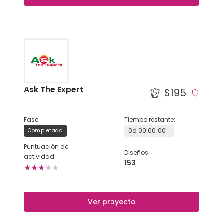
NEDERLANDS
DEUTSCH
FRANÇAIS
ITALIANO
Ask The Expert
$195
DANSK
Fase
:
Tiempo restante
:
0
d
00
:
00
:
00
Completada
SVENSKA
Puntuación de
Diseños
:
actividad
:
NORSK
153
★
★
★
★
★
العربية
Ver proyecto
简体中文